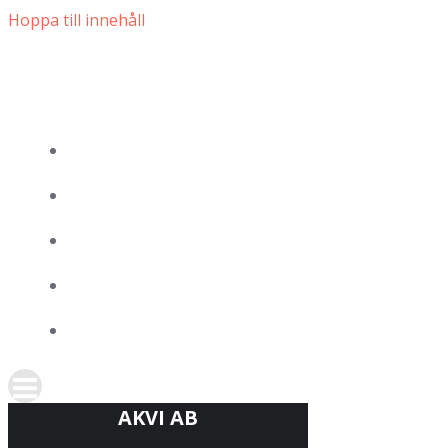
Hoppa till innehåll
AKVI AB
PROJEKT
TJÄNSTER
KONTAKTA OSS
OM OSS
AKVI AB