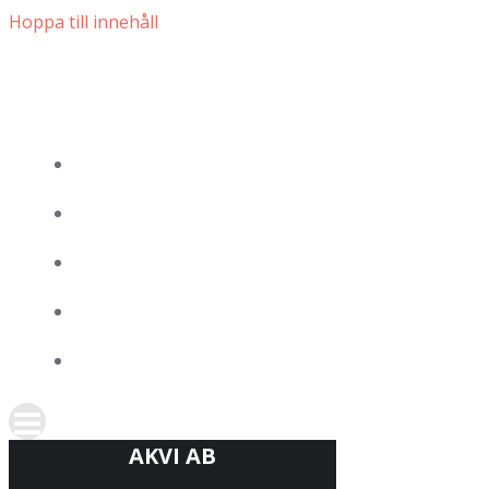
Hoppa till innehåll
AKVI AB
PROJEKT
TJÄNSTER
KONTAKTA OSS
OM OSS
AKVI AB